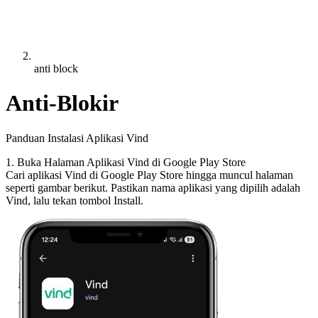
anti block
Anti-Blokir
Panduan Instalasi Aplikasi Vind
1. Buka Halaman Aplikasi Vind di Google Play Store
Cari aplikasi Vind di Google Play Store hingga muncul halaman
seperti gambar berikut. Pastikan nama aplikasi yang dipilih adalah
Vind, lalu tekan tombol Install.