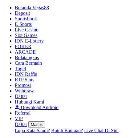
Beranda Vegas88
Deposit
Sportsbook
E-Sports
Live Casino
Slot Games
IDN E-Lottery
POKER
ARCADE
Bolatangkas
Cara Bermain
Togel
IDN Raffle
RTP Slots
Promosi
Withdraw
Daftar
Hubungi Kami
Download Android
Referral
VIP
Daftar
Masuk
Lupa Kata Sandi?
Butuh Bantuan?
Live Chat Di Sini