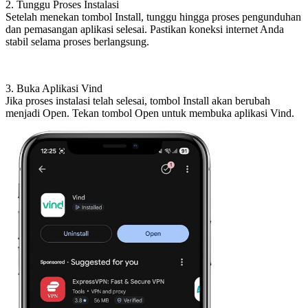
2. Tunggu Proses Instalasi
Setelah menekan tombol Install, tunggu hingga proses pengunduhan
dan pemasangan aplikasi selesai. Pastikan koneksi internet Anda
stabil selama proses berlangsung.
3. Buka Aplikasi Vind
Jika proses instalasi telah selesai, tombol Install akan berubah
menjadi Open. Tekan tombol Open untuk membuka aplikasi Vind.