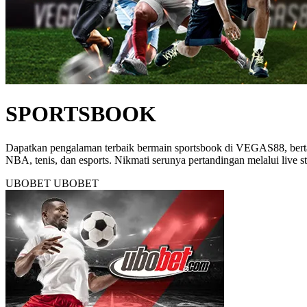
SPORTSBOOK
Dapatkan pengalaman terbaik bermain sportsbook di VEGAS88, bertaru
NBA, tenis, dan esports. Nikmati serunya pertandingan melalui live 
UBOBET
UBOBET