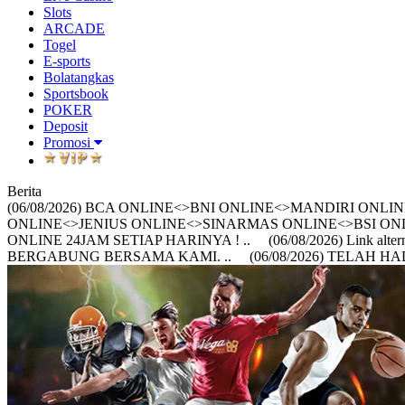
Slots
ARCADE
Togel
E-sports
Bolatangkas
Sportsbook
POKER
Deposit
Promosi
Berita
(06/08/2026)
BCA ONLINE<>BNI ONLINE<>MANDIRI ONLI
ONLINE<>JENIUS ONLINE<>SINARMAS ONLINE<>BSI O
ONLINE 24JAM SETIAP HARINYA ! ..
(06/08/2026)
Link alter
BERGABUNG BERSAMA KAMI. ..
(06/08/2026)
TELAH HA