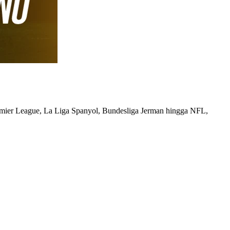
remier League, La Liga Spanyol, Bundesliga Jerman hingga NFL,