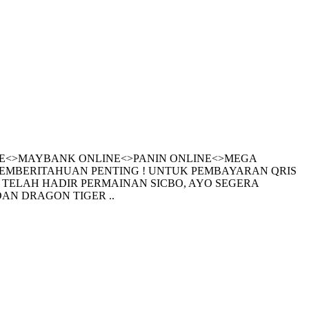
INE<>MAYBANK ONLINE<>PANIN ONLINE<>MEGA
EMBERITAHUAN PENTING ! UNTUK PEMBAYARAN QRIS
NI TELAH HADIR PERMAINAN SICBO, AYO SEGERA
DAN DRAGON TIGER ..