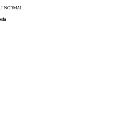
ALI NORMAL.
beda