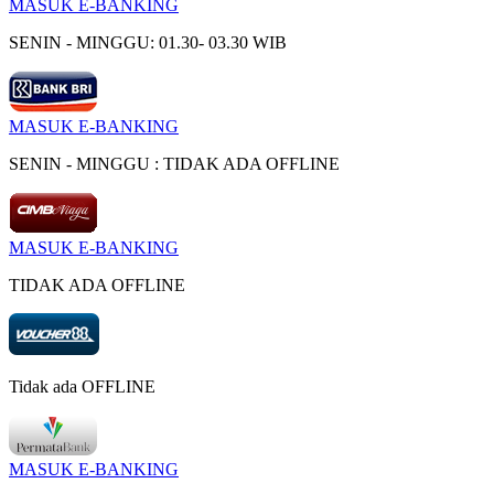
MASUK E-BANKING
SENIN - MINGGU: 01.30- 03.30 WIB
MASUK E-BANKING
SENIN - MINGGU : TIDAK ADA OFFLINE
MASUK E-BANKING
TIDAK ADA OFFLINE
Tidak ada OFFLINE
MASUK E-BANKING