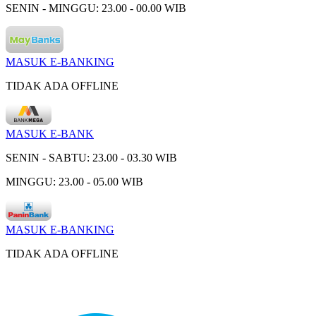
SENIN - MINGGU: 23.00 - 00.00 WIB
MASUK E-BANKING
TIDAK ADA OFFLINE
MASUK E-BANK
SENIN - SABTU: 23.00 - 03.30 WIB
MINGGU: 23.00 - 05.00 WIB
MASUK E-BANKING
TIDAK ADA OFFLINE