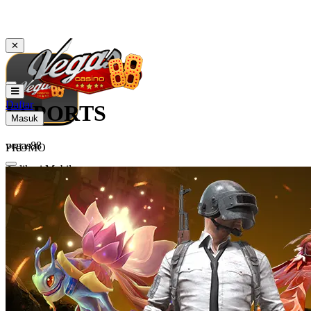
✕
Daftar
ESPORTS
Masuk
vegas88
PROMO
Aplikasi Mobile
Download