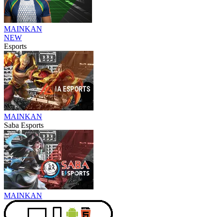
MAINKAN
NEW
Esports
MAINKAN
Saba Esports
MAINKAN