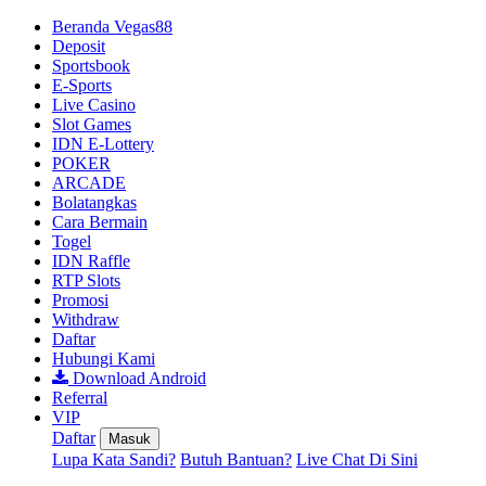
Beranda Vegas88
Deposit
Sportsbook
E-Sports
Live Casino
Slot Games
IDN E-Lottery
POKER
ARCADE
Bolatangkas
Cara Bermain
Togel
IDN Raffle
RTP Slots
Promosi
Withdraw
Daftar
Hubungi Kami
Download Android
Referral
VIP
Daftar
Masuk
Lupa Kata Sandi?
Butuh Bantuan?
Live Chat Di Sini