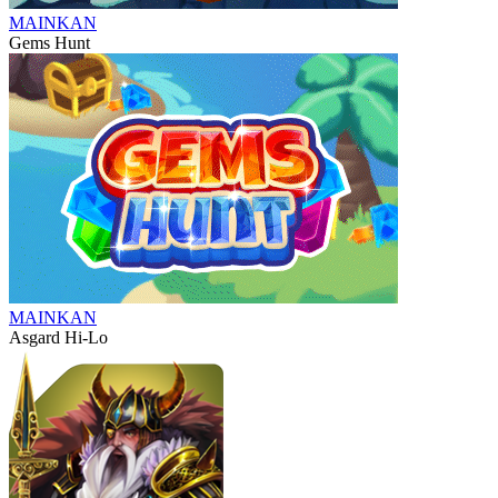
MAINKAN
Gems Hunt
MAINKAN
Asgard Hi-Lo