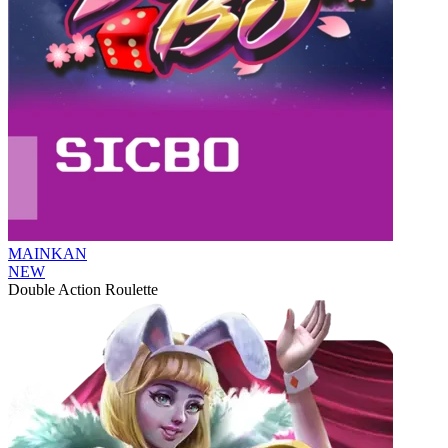
MAINKAN
NEW
Double Action Roulette