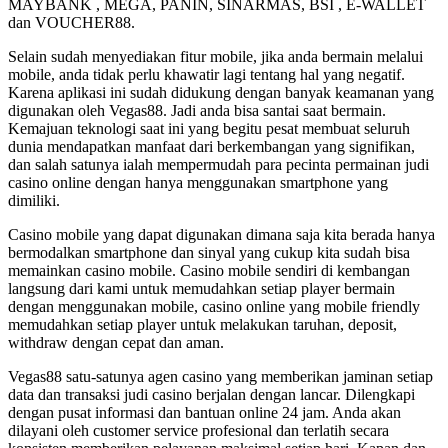
MAYBANK , MEGA, PANIN, SINARMAS, BSI , E-WALLET
dan VOUCHER88.
Selain sudah menyediakan fitur mobile, jika anda bermain melalui
mobile, anda tidak perlu khawatir lagi tentang hal yang negatif.
Karena aplikasi ini sudah didukung dengan banyak keamanan yang
digunakan oleh Vegas88. Jadi anda bisa santai saat bermain.
Kemajuan teknologi saat ini yang begitu pesat membuat seluruh
dunia mendapatkan manfaat dari berkembangan yang signifikan,
dan salah satunya ialah mempermudah para pecinta permainan judi
casino online dengan hanya menggunakan smartphone yang
dimiliki.
Casino mobile yang dapat digunakan dimana saja kita berada hanya
bermodalkan smartphone dan sinyal yang cukup kita sudah bisa
memainkan casino mobile. Casino mobile sendiri di kembangan
langsung dari kami untuk memudahkan setiap player bermain
dengan menggunakan mobile, casino online yang mobile friendly
memudahkan setiap player untuk melakukan taruhan, deposit,
withdraw dengan cepat dan aman.
Vegas88 satu-satunya agen casino yang memberikan jaminan setiap
data dan transaksi judi casino berjalan dengan lancar. Dilengkapi
dengan pusat informasi dan bantuan online 24 jam. Anda akan
dilayani oleh customer service profesional dan terlatih secara