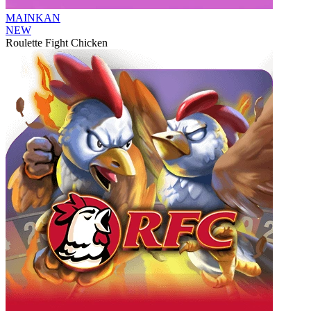
MAINKAN
NEW
Roulette Fight Chicken