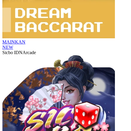
MAINKAN
NEW
Sicbo IDNArcade