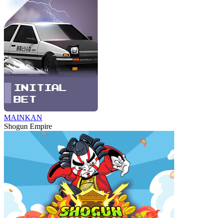
MAINKAN
Shogun Empire