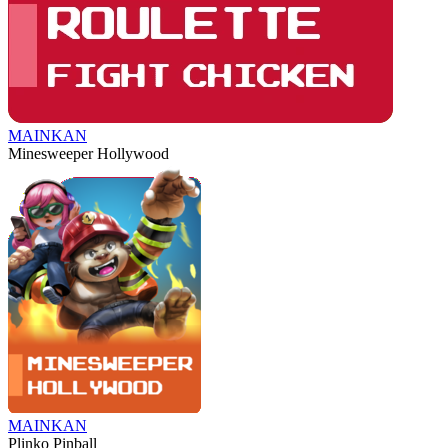
MAINKAN
Minesweeper Hollywood
MAINKAN
Plinko Pinball