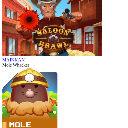
MAINKAN
Mole Whacker