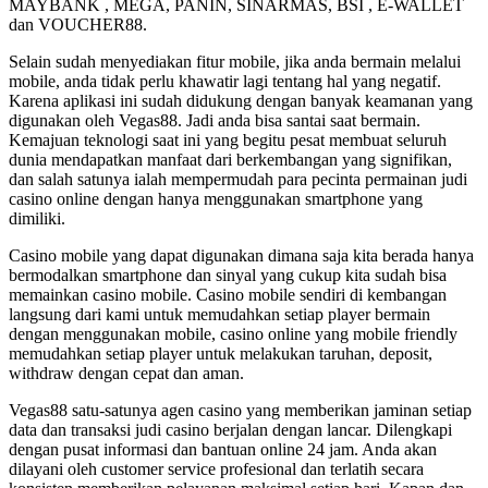
MAYBANK , MEGA, PANIN, SINARMAS, BSI , E-WALLET
dan VOUCHER88.
Selain sudah menyediakan fitur mobile, jika anda bermain melalui
mobile, anda tidak perlu khawatir lagi tentang hal yang negatif.
Karena aplikasi ini sudah didukung dengan banyak keamanan yang
digunakan oleh Vegas88. Jadi anda bisa santai saat bermain.
Kemajuan teknologi saat ini yang begitu pesat membuat seluruh
dunia mendapatkan manfaat dari berkembangan yang signifikan,
dan salah satunya ialah mempermudah para pecinta permainan judi
casino online dengan hanya menggunakan smartphone yang
dimiliki.
Casino mobile yang dapat digunakan dimana saja kita berada hanya
bermodalkan smartphone dan sinyal yang cukup kita sudah bisa
memainkan casino mobile. Casino mobile sendiri di kembangan
langsung dari kami untuk memudahkan setiap player bermain
dengan menggunakan mobile, casino online yang mobile friendly
memudahkan setiap player untuk melakukan taruhan, deposit,
withdraw dengan cepat dan aman.
Vegas88 satu-satunya agen casino yang memberikan jaminan setiap
data dan transaksi judi casino berjalan dengan lancar. Dilengkapi
dengan pusat informasi dan bantuan online 24 jam. Anda akan
dilayani oleh customer service profesional dan terlatih secara