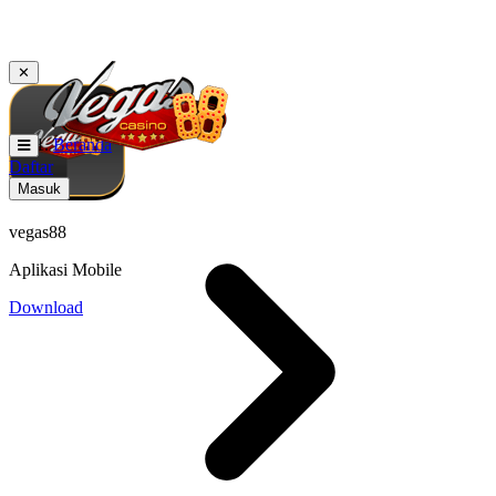
✕
Beranda
Daftar
Masuk
vegas88
Aplikasi Mobile
Download