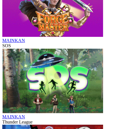
MAINKAN
SOS
MAINKAN
Thunder League