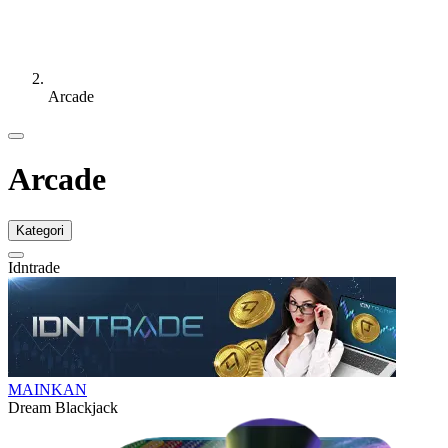
Arcade
Arcade
Kategori
Idntrade
MAINKAN
Dream Blackjack