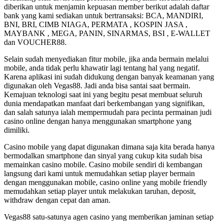
diberikan untuk menjamin kepuasan member berikut adalah daftar
bank yang kami sediakan untuk bertransaksi: BCA, MANDIRI,
BNI, BRI, CIMB NIAGA, PERMATA , KOSPIN JASA ,
MAYBANK , MEGA, PANIN, SINARMAS, BSI , E-WALLET
dan VOUCHER88.
Selain sudah menyediakan fitur mobile, jika anda bermain melalui
mobile, anda tidak perlu khawatir lagi tentang hal yang negatif.
Karena aplikasi ini sudah didukung dengan banyak keamanan yang
digunakan oleh Vegas88. Jadi anda bisa santai saat bermain.
Kemajuan teknologi saat ini yang begitu pesat membuat seluruh
dunia mendapatkan manfaat dari berkembangan yang signifikan,
dan salah satunya ialah mempermudah para pecinta permainan judi
casino online dengan hanya menggunakan smartphone yang
dimiliki.
Casino mobile yang dapat digunakan dimana saja kita berada hanya
bermodalkan smartphone dan sinyal yang cukup kita sudah bisa
memainkan casino mobile. Casino mobile sendiri di kembangan
langsung dari kami untuk memudahkan setiap player bermain
dengan menggunakan mobile, casino online yang mobile friendly
memudahkan setiap player untuk melakukan taruhan, deposit,
withdraw dengan cepat dan aman.
Vegas88 satu-satunya agen casino yang memberikan jaminan setiap