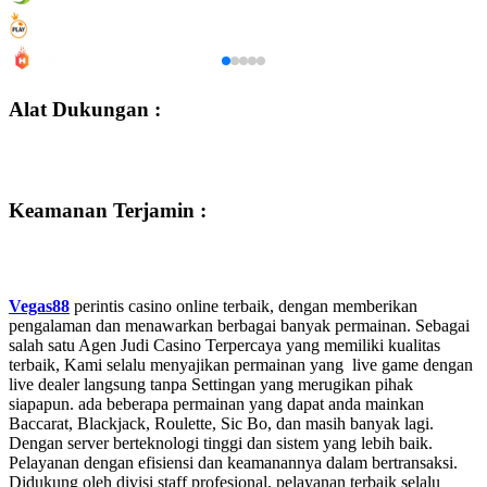
Alat Dukungan :
Keamanan Terjamin :
Vegas88
perintis casino online terbaik, dengan memberikan
pengalaman dan menawarkan berbagai banyak permainan. Sebagai
salah satu Agen Judi Casino Terpercaya yang memiliki kualitas
terbaik, Kami selalu menyajikan permainan yang live game dengan
live dealer langsung tanpa Settingan yang merugikan pihak
siapapun. ada beberapa permainan yang dapat anda mainkan
Baccarat, Blackjack, Roulette, Sic Bo, dan masih banyak lagi.
Dengan server berteknologi tinggi dan sistem yang lebih baik.
Pelayanan dengan efisiensi dan keamanannya dalam bertransaksi.
Didukung oleh divisi staff profesional, pelayanan terbaik selalu