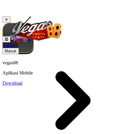
✕
Beranda
Daftar
Masuk
vegas88
Aplikasi Mobile
Download