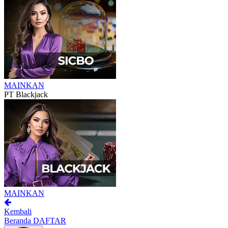
MAINKAN
PT Blackjack
MAINKAN
Kembali
Beranda
DAFTAR