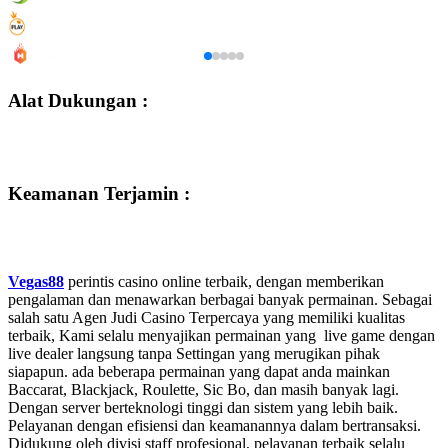
Alat Dukungan :
Keamanan Terjamin :
Vegas88
perintis casino online terbaik, dengan memberikan
pengalaman dan menawarkan berbagai banyak permainan. Sebagai
salah satu Agen Judi Casino Terpercaya yang memiliki kualitas
terbaik, Kami selalu menyajikan permainan yang live game dengan
live dealer langsung tanpa Settingan yang merugikan pihak
siapapun. ada beberapa permainan yang dapat anda mainkan
Baccarat, Blackjack, Roulette, Sic Bo, dan masih banyak lagi.
Dengan server berteknologi tinggi dan sistem yang lebih baik.
Pelayanan dengan efisiensi dan keamanannya dalam bertransaksi.
Didukung oleh divisi staff profesional, pelayanan terbaik selalu