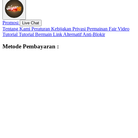
Promosi
Live Chat
Tentang Kami
Peraturan
Kebijakan Privasi
Permainan Fair
Video
Tutorial
Tutorial Bermain
Link Alternatif
Anti-Blokir
Metode Pembayaran :