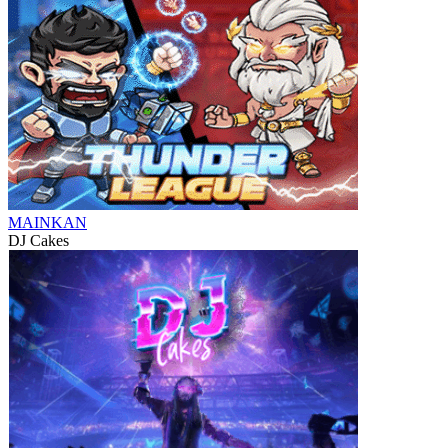
MAINKAN
DJ Cakes