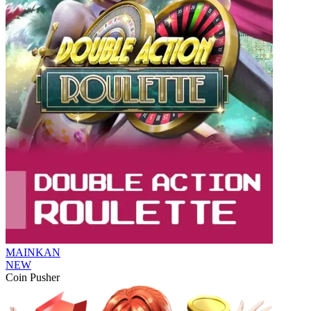
MAINKAN
NEW
Coin Pusher