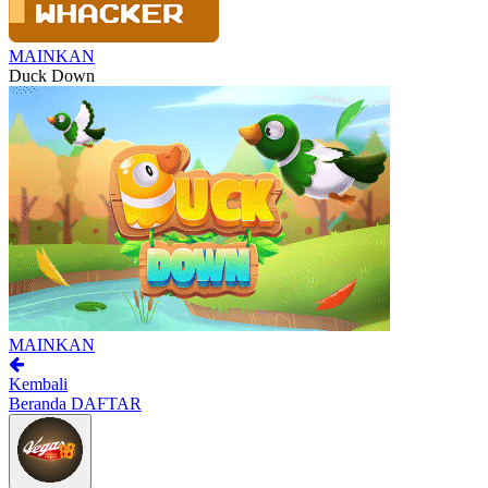
MAINKAN
Duck Down
MAINKAN
Kembali
Beranda
DAFTAR