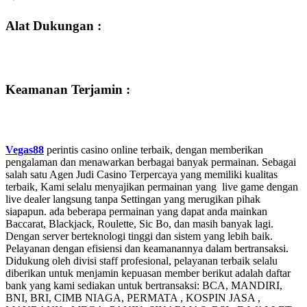
Alat Dukungan :
Keamanan Terjamin :
Vegas88
perintis casino online terbaik, dengan memberikan
pengalaman dan menawarkan berbagai banyak permainan. Sebagai
salah satu Agen Judi Casino Terpercaya yang memiliki kualitas
terbaik, Kami selalu menyajikan permainan yang live game dengan
live dealer langsung tanpa Settingan yang merugikan pihak
siapapun. ada beberapa permainan yang dapat anda mainkan
Baccarat, Blackjack, Roulette, Sic Bo, dan masih banyak lagi.
Dengan server berteknologi tinggi dan sistem yang lebih baik.
Pelayanan dengan efisiensi dan keamanannya dalam bertransaksi.
Didukung oleh divisi staff profesional, pelayanan terbaik selalu
diberikan untuk menjamin kepuasan member berikut adalah daftar
bank yang kami sediakan untuk bertransaksi: BCA, MANDIRI,
BNI, BRI, CIMB NIAGA, PERMATA , KOSPIN JASA ,