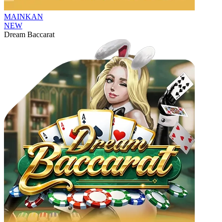
MAINKAN
NEW
Dream Baccarat