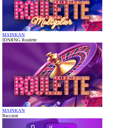
MAINKAN
IDNRNG Roulette
MAINKAN
Baccarat