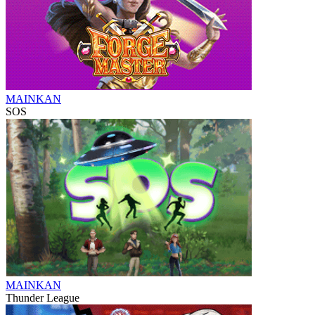
MAINKAN
SOS
MAINKAN
Thunder League