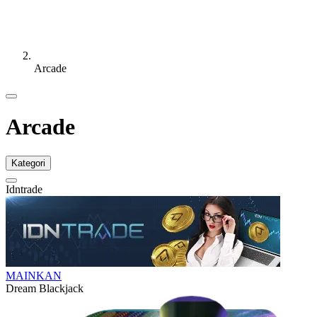
Arcade
Arcade
Kategori
Idntrade
MAINKAN
Dream Blackjack