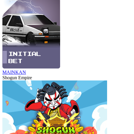
MAINKAN
Shogun Empire