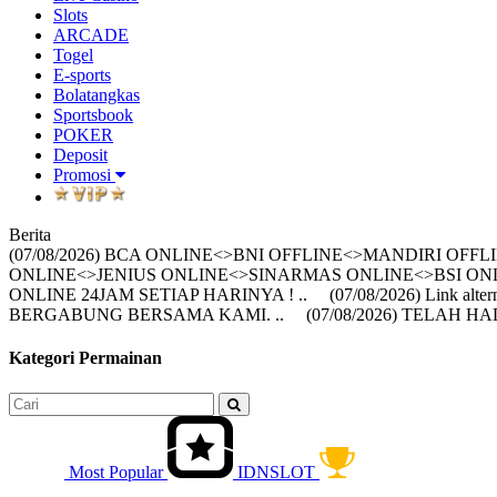
Slots
ARCADE
Togel
E-sports
Bolatangkas
Sportsbook
POKER
Deposit
Promosi
Berita
(07/08/2026)
BCA ONLINE<>BNI OFFLINE<>MANDIRI OFF
ONLINE<>JENIUS ONLINE<>SINARMAS ONLINE<>BSI O
ONLINE 24JAM SETIAP HARINYA ! ..
(07/08/2026)
Link alter
BERGABUNG BERSAMA KAMI. ..
(07/08/2026)
TELAH HA
Kategori Permainan
Most Popular
IDNSLOT