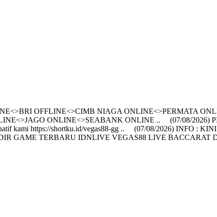
LINE<>BRI OFFLINE<>CIMB NIAGA ONLINE<>PERMATA O
NLINE<>JAGO ONLINE<>SEABANK ONLINE ..
(07/08/2026)
P
natif kami https://shortku.id/vegas88-gg ..
(07/08/2026)
INFO : KI
DIR GAME TERBARU IDNLIVE VEGAS88 LIVE BACCARAT 