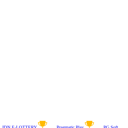
IDN E-LOTTERY
Pragmatic Play
PG Soft