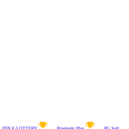
IDN E-LOTTERY
Pragmatic Play
PG Soft