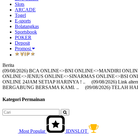
Slots
ARCADE
Togel
E-sports
Bolatangkas
Sportsbook
POKER
Deposit
Promosi
Berita
(09/08/2026)
BCA ONLINE<>BNI ONLINE<>MANDIRI ONLI
ONLINE<>JENIUS ONLINE<>SINARMAS ONLINE<>BSI O
ONLINE 24JAM SETIAP HARINYA ! ..
(09/08/2026)
Link alter
BERGABUNG BERSAMA KAMI. ..
(09/08/2026)
TELAH HA
Kategori Permainan
Most Popular
IDNSLOT